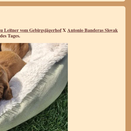
u Leitner vom Gebirgsjägerhof
X
Antonio Banderas Slovak
des Tages.