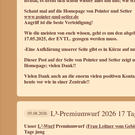
Brutal, es dreht sich schon wieder alles um uns; wie s
Schaut mal auf die Homepage von Pointer und Setter
www.pointer-und-setter.de
Angriff ist die beste Verteidigung!
Wie die meisten von euch wissen, geht es um den abg
17.05.2025, der EVTL. gezogen werden muss.
-Eine Aufklärung unserer Seite gibt es in Kürze auf 
Dieser Post auf der Seite von Pointer und Setter zeigt
Homepage; vielen Dank!!
Vielen Dank auch an die enorm vielen positiven Kont
heute vor wie in einer Zentrale!!
L³-Premiumwurf 2026 17 Ta
05.08.2026
Unser
L³-Wurf
Premiumwurf (
Frau Leitner vom Gebi
Tage jung