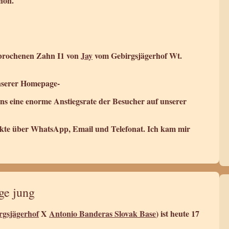
chön.
ebrochenen Zahn I1 von
Jay
vom Gebirgsjägerhof Wt.
unserer Homepage-
 uns eine enorme Anstiegsrate der Besucher auf unserer
akte über WhatsApp, Email und Telefonat. Ich kam mir
ge jung
rgsjägerhof
X
Antonio Banderas Slovak Base
) ist heute 17