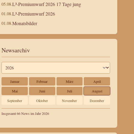
L³-Premiumwurf 2026 17 Tage jung
05.08.
L³-Premiumwurf 2026
01.08.
Monatsbilder
01.08.
Newsarchiv
Januar
Februar
März
April
Mai
Juni
Juli
August
September
Oktober
November
Dezember
Insgesamt 66 News im Jahr 2026