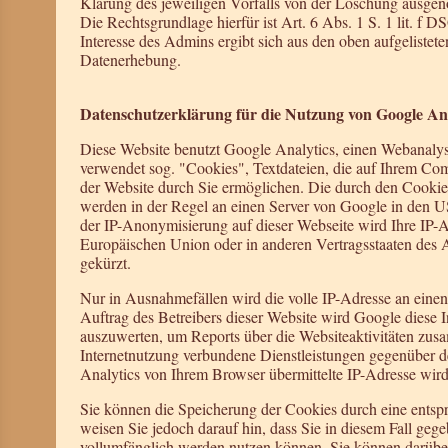
Klärung des jeweiligen Vorfalls von der Löschung ausg
Die Rechtsgrundlage hierfür ist Art. 6 Abs. 1 S. 1 lit. f
Interesse des Admins ergibt sich aus den oben aufgeliste
Datenerhebung.
Datenschutzerklärung für die Nutzung von Google Ana
Diese Website benutzt Google Analytics, einen Webanalys
verwendet sog. "Cookies", Textdateien, die auf Ihrem Co
der Website durch Sie ermöglichen. Die durch den Cookie
werden in der Regel an einen Server von Google in den US
der IP-Anonymisierung auf dieser Webseite wird Ihre IP-A
Europäischen Union oder in anderen Vertragsstaaten de
gekürzt.
Nur in Ausnahmefällen wird die volle IP-Adresse an eine
Auftrag des Betreibers dieser Website wird Google diese
auszuwerten, um Reports über die Websiteaktivitäten zus
Internetnutzung verbundene Dienstleistungen gegenüber 
Analytics von Ihrem Browser übermittelte IP-Adresse wir
Sie können die Speicherung der Cookies durch eine entspr
weisen Sie jedoch darauf hin, dass Sie in diesem Fall geg
vollumfänglich werden nutzen können. Sie können darüber