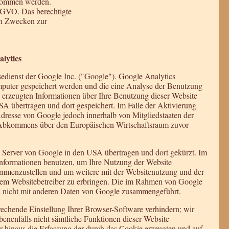
enommen werden.
 DSGVO. Das berechtigte
ten Zwecken zur
lytics
edienst der Google Inc. ("Google"). Google Analytics
mputer gespeichert werden und die eine Analyse der Benutzung
 erzeugten Informationen über Ihre Benutzung dieser Website
A übertragen und dort gespeichert. Im Falle der Aktivierung
dresse von Google jedoch innerhalb von Mitgliedstaaten der
s Abkommens über den Europäischen Wirtschaftsraum zuvor
n Server von Google in den USA übertragen und dort gekürzt. Im
 Informationen benutzen, um Ihre Nutzung der Website
ammenzustellen und um weitere mit der Websitenutzung und der
dem Websitebetreiber zu erbringen. Die im Rahmen von Google
d nicht mit anderen Daten von Google zusammengeführt.
echende Einstellung Ihrer Browser-Software verhindern; wir
ebenenfalls nicht sämtliche Funktionen dieser Website
 hinaus die Erfassung der durch das Cookie erzeugten und auf