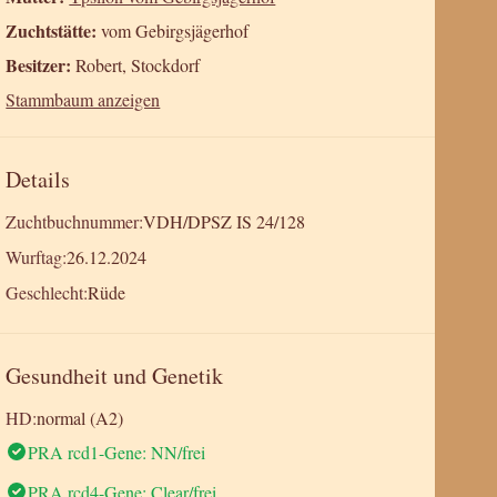
Zuchtstätte:
vom Gebirgsjägerhof
Besitzer:
Robert, Stockdorf
Stammbaum anzeigen
Details
Zuchtbuchnummer:
VDH/DPSZ IS 24/128
Wurftag:
26.12.2024
Geschlecht:
Rüde
Gesundheit und Genetik
HD:
normal (A2)
PRA rcd1-Gene: NN/frei
PRA rcd4-Gene: Clear/frei