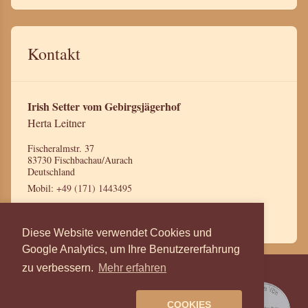
Kontakt
Irish Setter vom Gebirgsjägerhof
Herta Leitner
Fischeralmstr. 37
83730 Fischbachau/Aurach
Deutschland
Mobil:
+49 (171) 1443495
Mail:
leitnerherta@gmx.de
Diese Website verwendet Cookies und
Google Analytics, um Ihre Benutzererfahrung
zu verbessern.
Mehr erfahren
Irish- & English Setter vom
Gebirgsjägerhof, Herta Leitner.
COOKIES