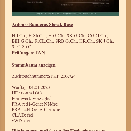
Antonio Banderas Slovak Base
H.J.Ch., H.Sh.Ch., H.G.Ch., SK.G.Ch., CG.G.Ch.,
BiH.G.Ch., R.CL.Ch., SRB.G.Ch., HR.Ch., SK.J.Ch.,
SLO.Sh.Ch.
TAN
Prüfungen:
Stammbaum anzeigen
Zuchtbuchnummer:
SPKP 2067/24
Wurftag: 04.01.2023
HD: normal (A)
Formwert: Vorzüglich
PRA rcd1-Gene: NN/frei
PRA rcd4-Gene: Clear/frei
CLAD: frei
vWD: clear
Wir kommen zurück von der Hochzeitsreise aus