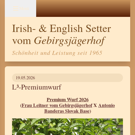
Menü
Irish- & English Setter
Gebirgsjägerhof
vom
Schönheit und Leistung seit 1965
19.05.2026
L³-Premiumwurf
Premium Wurf 2026
(
Frau Leitner vom Gebirgsjägerhof
X
Antonio
Banderas Slovak Base
)