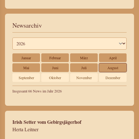
Newsarchiv
Januar
Februar
März
April
Mai
Juni
Juli
August
September
Oktober
November
Dezember
Insgesamt 66 News im Jahr 2026
Irish Setter vom Gebirgsjägerhof
Herta Leitner