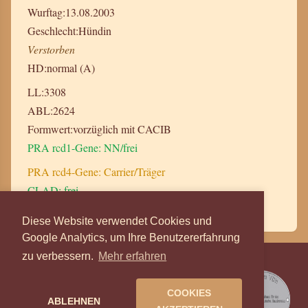
Wurftag:
13.08.2003
Geschlecht:
Hündin
Verstorben
HD:
normal (A)
LL:
3308
ABL:
2624
Formwert:
vorzüglich mit CACIB
PRA rcd1-Gene: NN/frei
PRA rcd4-Gene: Carrier/Träger
CLAD: frei
Stammbaum anzeigen
Diese Website verwendet Cookies und
Google Analytics, um Ihre Benutzererfahrung
zu verbessern.
Mehr erfahren
Irish- & English Setter vom
Gebirgsjägerhof, Herta Leitner.
COOKIES
ABLEHNEN