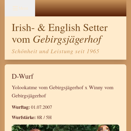
Menü
Irish- & English Setter
Gebirgsjägerhof
vom
Schönheit und Leistung seit 1965
D-Wurf
Yolookatme vom Gebirgsjägerhof x Winny vom
Gebirgsjägerhof
Wurftag:
01.07.2007
Wurfstärke:
8R / 5H