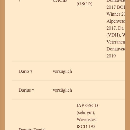
(GSCD)
2017 BOB, 
Winner 2017
Alpenvetera
2017. Dt. Ve
(VDH), Wie
Veteranensie
Donauvetera
2019
Dario †
vorzüglich
Darius †
vorzüglich
JAP GSCD
(sehr gut),
Wesenstest
ISCD 193
Deputy Daniel