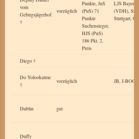
Punkte, JuS
LJS Bayern,
vom
vorzüglich
(PuS) 71
(VDH), Sieg
Gebirgsjägerhof
Punkte
Stuttgart, Ö.
†
Suchensieger,
HJS (PuS)
186 Pkt. 2.
Preis
Diego †
Do Yolookatme
vorzüglich
JB, J-BOG2
†
Dublin
gut
Duffy