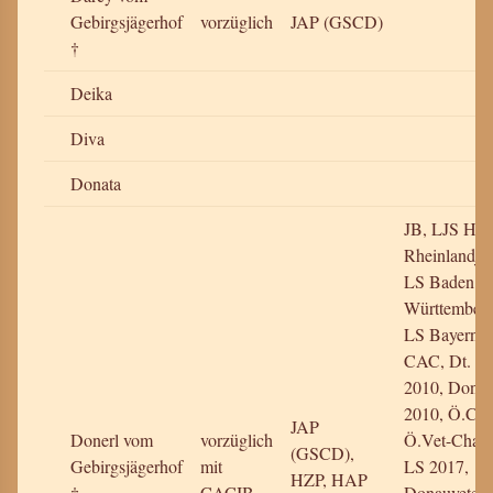
Gebirgsjägerhof
vorzüglich
JAP (GSCD)
†
Deika
Diva
Donata
JB, LJS HPS
Rheinlandjug
LS Baden
Württemberg
LS Bayern 
CAC, Dt. C
2010, Donau
2010, Ö.Cha
JAP
Donerl vom
vorzüglich
Ö.Vet-Champ
(GSCD),
Gebirgsjägerhof
mit
LS 2017,
HZP, HAP
†
CACIB
Donauvetera