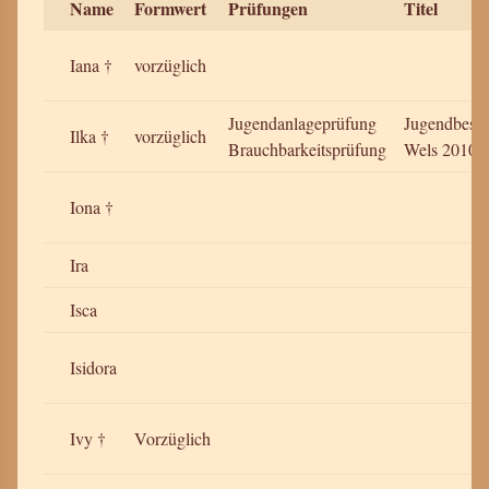
Name
Formwert
Prüfungen
Titel
Iana †
vorzüglich
Jugendanlageprüfung
Jugendbeste
Ilka †
vorzüglich
Brauchbarkeitsprüfung
Wels 2010
Iona †
Ira
Isca
Isidora
Ivy †
Vorzüglich