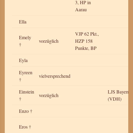
3, HP in
Aarau
Ella
VJP 62 Pkt.,
Emely
vorzüglich
HZP 158
†
Punkte, BP
Eyla
Eyreen
vielversprechend
†
Einstein
LJS Bayern
vorzüglich
†
(VDH)
Enzo †
Eros †