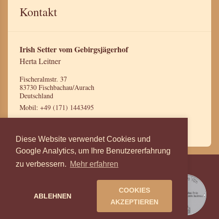
Kontakt
Irish Setter vom Gebirgsjägerhof
Herta Leitner
Fischeralmstr. 37
83730 Fischbachau/Aurach
Deutschland
Mobil:
+49 (171) 1443495
Mail:
leitnerherta@gmx.de
Diese Website verwendet Cookies und
Google Analytics, um Ihre Benutzererfahrung
zu verbessern.
Mehr erfahren
Irish- & English Setter vom
Gebirgsjägerhof, Herta Leitner.
COOKIES
ABLEHNEN
Impressum
|
Datenschutz
|
AKZEPTIEREN
Verwaltung